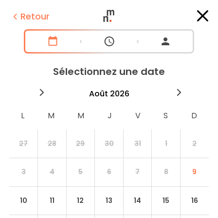
Retour
Sélectionnez une date
2026
août
2026
septe
27
28
29
30
31
1
2
3
4
5
6
7
8
9
10
11
12
13
14
15
16