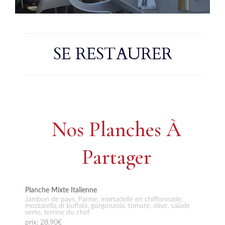
SE RESTAURER
Nos Planches À
Partager
Planche Mixte Italienne
Jambon de pays, Parme, mortadelle en chiffonnade,
mozzarella di buffala, gorgonzola, tomate, olive, salade
verte, terrine du chef
prix: 28.90€