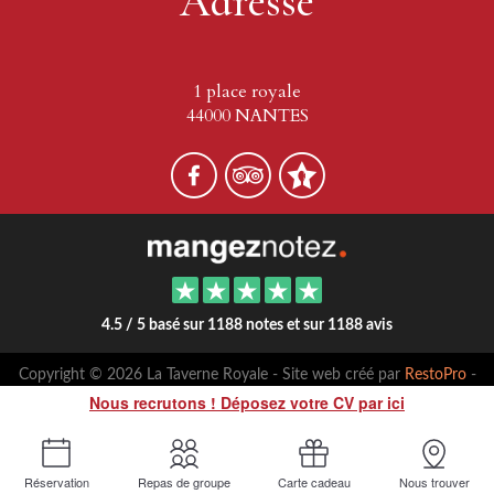
Adresse
1 place royale
44000 NANTES
4.5 / 5 basé sur 1188 notes et sur 1188 avis
Copyright © 2026 La Taverne Royale - Site web créé par
RestoPro
-
mentions légales
Nous recrutons ! Déposez votre CV par ici
Réservation
Repas de groupe
Carte cadeau
Nous trouver