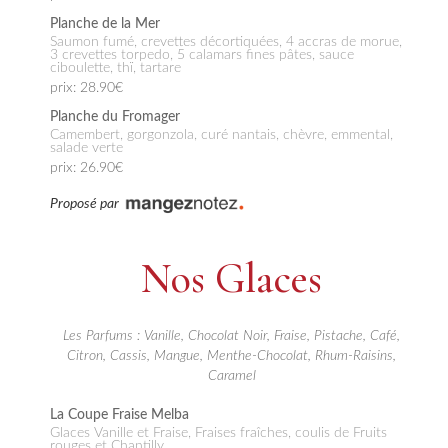
Planche de la Mer
Saumon fumé, crevettes décortiquées, 4 accras de morue,
3 crevettes torpedo, 5 calamars fines pâtes, sauce
ciboulette, thï, tartare
prix: 28.90€
Planche du Fromager
Camembert, gorgonzola, curé nantais, chèvre, emmental,
salade verte
prix: 26.90€
Proposé par
Nos Glaces
Les Parfums : Vanille, Chocolat Noir, Fraise, Pistache, Café,
Citron, Cassis, Mangue, Menthe-Chocolat, Rhum-Raisins,
Caramel
La Coupe Fraise Melba
Glaces Vanille et Fraise, Fraises fraîches, coulis de Fruits
rouges et Chantilly